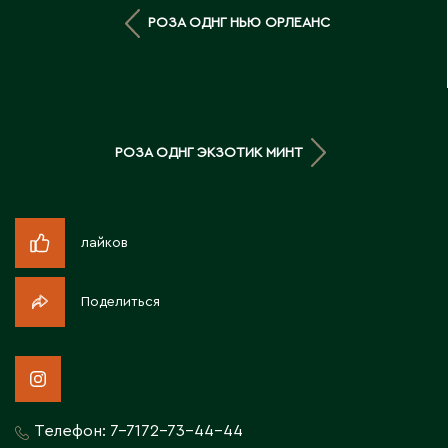
Д
РОЗА ОДНГ НЬЮ ОРЛЕАНС
Державинск
Е
РОЗА ОДНГ ЭКЗОТИК МИНТ
Ерментау
Есик
лайков
Ж
Поделиться
Жамбыльская область
Жанаозен
Жанатас
Жаркент
Жезказган
Телефон:
7-7172-73-44-44
Жетысай