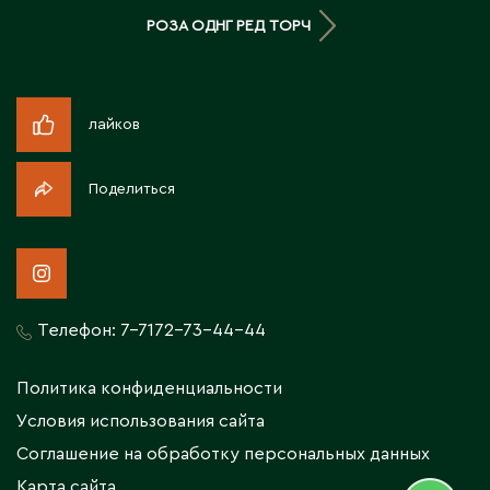
Житикара
РОЗА ОДНГ РЕД ТОРЧ
З
лайков
Западно-Казахстанская область
Зыряновск
Поделиться
И
Иртышск
Телефон:
7-7172-73-44-44
К
Политика конфиденциальности
Кандыагаш
Условия использования сайта
Капчагай
Соглашение на обработку персональных данных
Караганда
Карта сайта