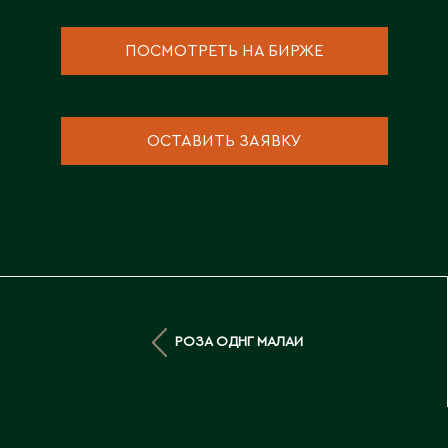
Д
ПОСМОТРЕТЬ НА БИРЖЕ
Державинск
Е
ОСТАВИТЬ ЗАЯВКУ
Ерментау
Есик
Ж
Жамбыльская область
Жанаозен
РОЗА ОДНГ МАЛАИ
Жанатас
Жаркент
Жезказган
Жетысай