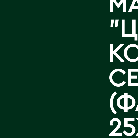
M
КОНТАКТЫ
"
К
С
(Ф
25