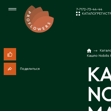
7-7172-73-44-44
КАТАЛОГ
РЕГИСТ
КАТАЛОГ
СРЕЗАННЫЕ ЦВЕ
Катал
НОВОСТИ И
КОМНАТНЫЕ РАС
Кашпо Nobilis
К
Поделиться
ПОСАДОЧНЫЙ МА
О КОМПАН
NO
ТОВАРЫ ДЕКОРА
РАБОТА С 
ПОСАДОЧНЫЙ МАТ