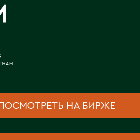
Каскелен
М
Кентау
Д
Кокшетау
Державинск
Кордай
Костанай
Костанайская область
Е
Кулан
5
Курчатов
Ерментау
ТНАМ
Кызылорда
Есик
Кызылординская область
ПОСМОТРЕТЬ НА БИРЖЕ