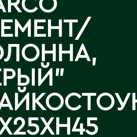
ARCO
Аральск
Аркалык
Западно-Казахстанская
Калла
ЦЕМЕНТ/
Астана
область
Лизиантусы
Атбасар
Зыряновск
Атырау
ОЛОННА,
Аягоз
И
Иртышск
Б
ЕРЫЙ"
Байконур
К
Балхаш
АЙКОСТОУН
Кандыагаш
Капчагай
В
Караганда
X25XH45
Восточно-Казахстанская
Карагандинская область
область
Каражал