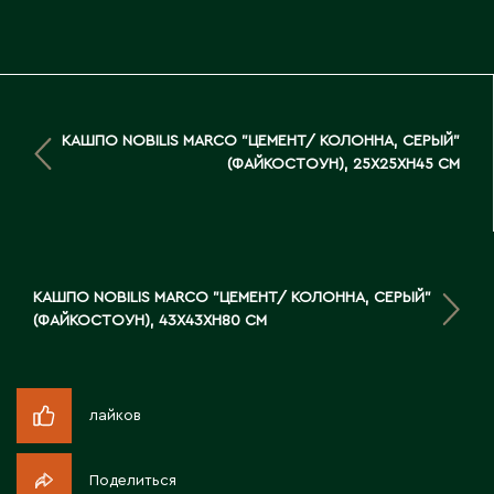
Д
Державинск
Е
КАШПО NOBILIS MARCO "ЦЕМЕНТ/ КОЛОННА, СЕРЫЙ"
(ФАЙКОСТОУН), 25X25XH45 СМ
Ерментау
Есик
Ж
КАШПО NOBILIS MARCO "ЦЕМЕНТ/ КОЛОННА, СЕРЫЙ"
(ФАЙКОСТОУН), 43X43XH80 СМ
Жамбыльская область
Жанаозен
Жанатас
лайков
Жаркент
Жезказган
Поделиться
Жетысай