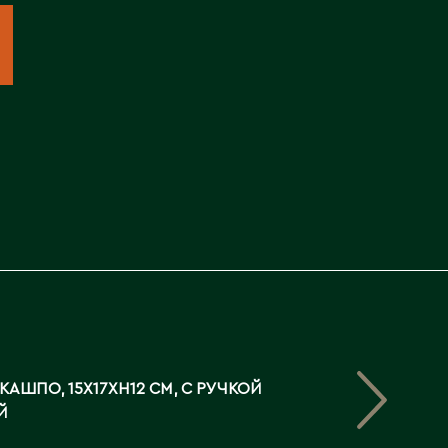
Северо-Казахстанская
область
Э
Семипалатинск
Серебрянск
Экибастуз
Степногорск
Эмба
Т
Ю
Талгар
Южно-Казахстанская
Талдыкорган
область
Тараз
Текели
Темиртау
Туркестан
КАШПО, 15X17XH12 СМ, С РУЧКОЙ
Й