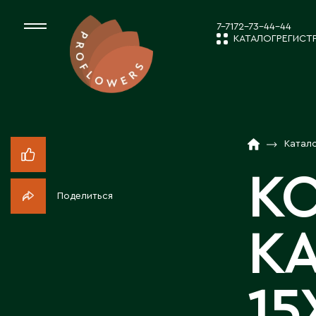
7-7172-73-44-44
КАТАЛОГ
РЕГИСТ
КАТАЛОГ
СРЕЗАННЫЕ ЦВЕ
Катал
НОВОСТИ И
КОМНАТНЫЕ РАС
К
Поделиться
ПОСАДОЧНЫЙ МА
О КОМПАН
К
ТОВАРЫ ДЕКОРА
РАБОТА С 
15
ПОСАДОЧНЫЙ МАТ