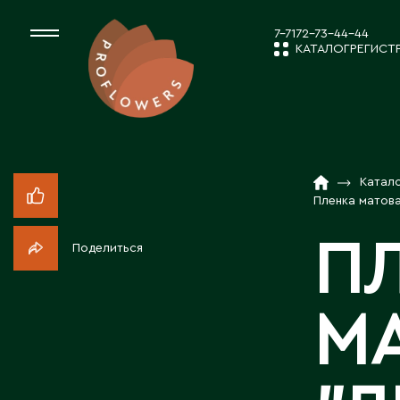
7-7172-73-44-44
КАТАЛОГ
РЕГИСТ
КАТАЛОГ
СРЕЗАННЫЕ ЦВЕ
Катал
НОВОСТИ И
КОМНАТНЫЕ РАС
Пленка матовая
П
Поделиться
ПОСАДОЧНЫЙ МА
О КОМПАН
М
ТОВАРЫ ДЕКОРА
РАБОТА С 
ПОСАДОЧНЫЙ МАТ