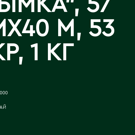
ЫМКА", 57
Аральск
Аркалык
Западно-Казахстанская
Калла
X40 М, 53
Астана
область
Лизиантусы
Атбасар
Зыряновск
Атырау
Р, 1 КГ
Аягоз
И
Иртышск
Б
Байконур
К
Балхаш
 000
Кандыагаш
Капчагай
В
АЙ
Караганда
Восточно-Казахстанская
Карагандинская область
область
Каражал