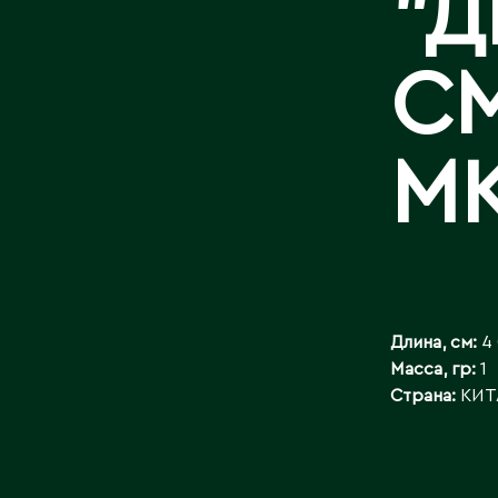
"Д
КОНТАКТЫ
СМ
МК
Длина, см:
4
Масса, гр:
1
Страна:
КИТ