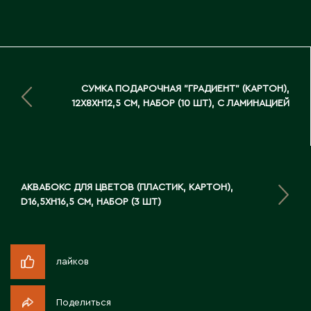
Д
Державинск
Е
СУМКА ПОДАРОЧНАЯ "ГРАДИЕНТ" (КАРТОН),
12X8XH12,5 СМ, НАБОР (10 ШТ), С ЛАМИНАЦИЕЙ
Ерментау
Есик
Ж
АКВАБОКС ДЛЯ ЦВЕТОВ (ПЛАСТИК, КАРТОН),
D16,5XH16,5 СМ, НАБОР (3 ШТ)
Жамбыльская область
Жанаозен
Жанатас
лайков
Жаркент
Жезказган
Поделиться
Жетысай