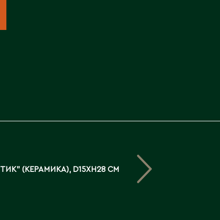
Северо-Казахстанская
область
Э
Семипалатинск
Серебрянск
Экибастуз
Степногорск
Эмба
Т
Ю
Талгар
Южно-Казахстанская
Талдыкорган
область
Тараз
Текели
Темиртау
ТИК" (КЕРАМИКА), D15XH28 СМ
Туркестан