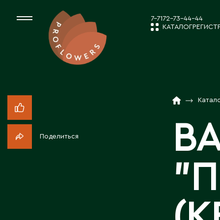
7-7172-73-44-44
КАТАЛОГ
РЕГИСТ
КАТАЛОГ
СРЕЗАННЫЕ ЦВЕ
Катал
НОВОСТИ И
КОМНАТНЫЕ РАС
ВА
Поделиться
ПОСАДОЧНЫЙ МА
О КОМПАН
"
ТОВАРЫ ДЕКОРА
РАБОТА С 
(К
ПОСАДОЧНЫЙ МАТ