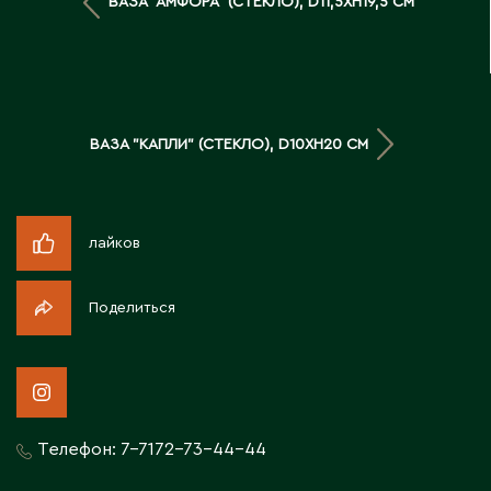
ВАЗА "АМФОРА" (СТЕКЛО), D11,5XH19,5 СМ
Д
Державинск
Е
ВАЗА "КАПЛИ" (СТЕКЛО), D10XH20 СМ
Ерментау
Есик
лайков
Ж
Поделиться
Жамбыльская область
Жанаозен
Жанатас
Жаркент
Телефон:
7-7172-73-44-44
Жезказган
Жетысай