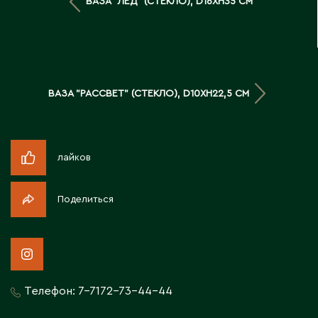
ВАЗА "ЛЕД" (СТЕКЛО), D16XH35 СМ
Д
Державинск
Е
ВАЗА "РАССВЕТ" (СТЕКЛО), D10XH22,5 СМ
Ерментау
Есик
лайков
Ж
Поделиться
Жамбыльская область
Жанаозен
Жанатас
Жаркент
Телефон:
7-7172-73-44-44
Жезказган
Жетысай