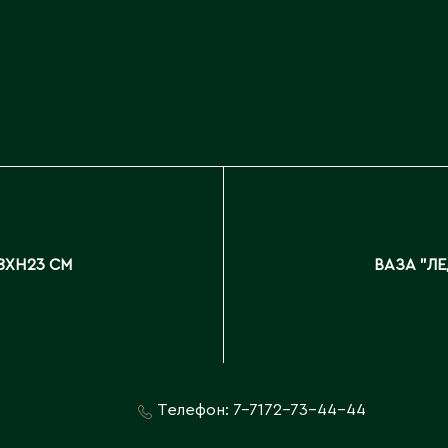
Каскелен
Кентау
Д
Кокшетау
Державинск
Кордай
Костанай
Костанайская область
Е
Кулан
Курчатов
Ерментау
Кызылорда
Есик
Кызылординская область
18XH23 СМ
ВАЗА "ЛЕ
Телефон:
7-7172-73-44-44