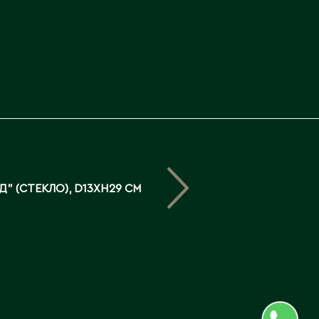
Северо-Казахстанская
область
Э
Семипалатинск
Серебрянск
Экибастуз
Степногорск
Эмба
Т
Ю
Талгар
Южно-Казахстанская
Талдыкорган
область
Д" (СТЕКЛО), D13XH29 СМ
Тараз
Текели
Темиртау
Туркестан