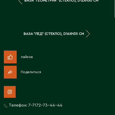
ВАЗА "ГЕОМЕТРИЯ" (СТЕКЛО), D12XH30 СМ
Д
Державинск
Е
ВАЗА "ЛЕД" (СТЕКЛО), D16XH35 СМ
Ерментау
Есик
лайков
Ж
Поделиться
Жамбыльская область
Жанаозен
Жанатас
Жаркент
Телефон:
7-7172-73-44-44
Жезказган
Жетысай