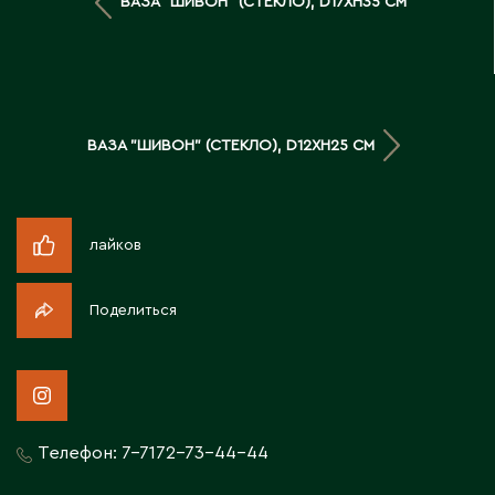
ВАЗА "ШИВОН" (СТЕКЛО), D17XH35 СМ
Д
Державинск
Е
ВАЗА "ШИВОН" (СТЕКЛО), D12XH25 СМ
Ерментау
Есик
лайков
Ж
Поделиться
Жамбыльская область
Жанаозен
Жанатас
Жаркент
Телефон:
7-7172-73-44-44
Жезказган
Жетысай