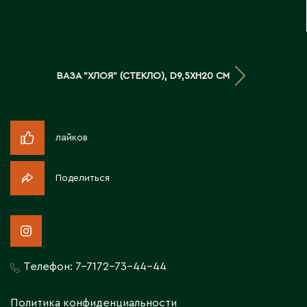
Д
Державинск
ВАЗА "ХЛОЯ" (СТЕКЛО), D9,5XH20 СМ
Е
Ерментау
Есик
лайков
Поделиться
Ж
Жамбыльская область
Жанаозен
Жанатас
Жаркент
Телефон:
7-7172-73-44-44
Жезказган
Жетысай
Политика конфиденциальности