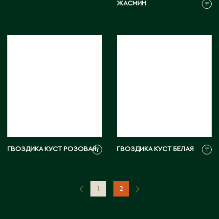
ЖАСМИН
₸
С
Сарань
Сарыагаш
Сарыколь
Сатпаев
Северо-Казахстанская область
Семипалатинск
Серебрянск
Степногорск
ГВОЗДИКА КУСТ РОЗОВАЯ
ГВОЗДИКА КУСТ БЕЛАЯ
₸
₸
Т
1
2
Талгар
Талдыкорган