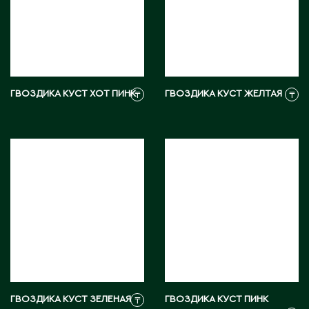
М
Макинск
Мангистауская область
ГВОЗДИКА КУСТ ХОТ ПИНК
ГВОЗДИКА КУСТ ЖЕЛТАЯ
₸
₸
П
Павлодар
Павлодарская область
Петропавловск
Р
Риддер
ГВОЗДИКА КУСТ ЗЕЛЕНАЯ
Рудный
ГВОЗДИКА КУСТ ПИНК
₸