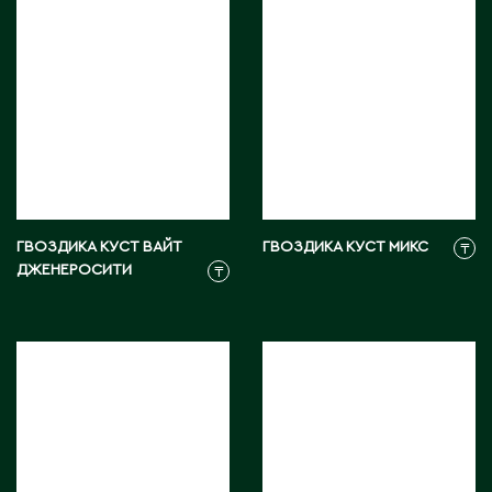
Д
Державинск
Е
Ерментау
Есик
ГВОЗДИКА КУСТ ВАЙТ
ГВОЗДИКА КУСТ МИКС
₸
ДЖЕНЕРОСИТИ
₸
Ж
Жамбыльская область
Жанаозен
Жанатас
Жаркент
Жезказган
Жетысай