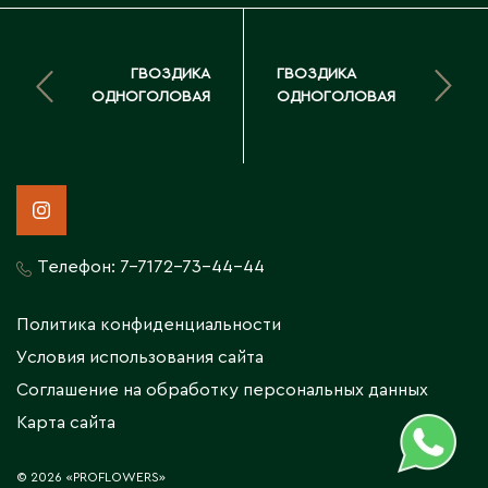
Тараз
Текели
Темиртау
ГВОЗДИКА
ГВОЗДИКА
Туркестан
ОДНОГОЛОВАЯ
ОДНОГОЛОВАЯ
У
Уральск
Усть-Каменогорск
Телефон:
7-7172-73-44-44
Ушарал
Уштобе
Политика конфиденциальности
Условия использования сайта
Х
Соглашение на обработку персональных данных
Хромтау
Карта сайта
© 2026 «PROFLOWERS»