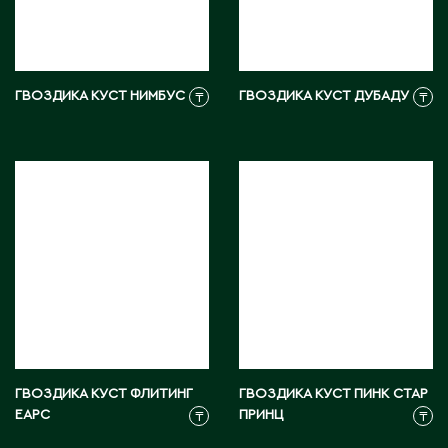
Житикара
З
ГВОЗДИКА КУСТ НИМБУС
ГВОЗДИКА КУСТ ДУБАДУ
₸
₸
Западно-Казахстанская область
Зыряновск
И
Иртышск
К
Кандыагаш
ГВОЗДИКА КУСТ ФЛИТИНГ
ГВОЗДИКА КУСТ ПИНК СТАР
Капчагай
ЕАРС
ПРИНЦ
₸
₸
Караганда