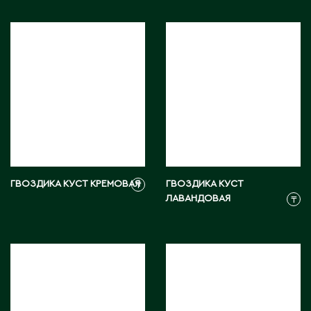
Карагандинская область
Каражал
Каскелен
Кентау
Кокшетау
Кордай
Костанай
Костанайская область
Кулан
Курчатов
ГВОЗДИКА КУСТ КРЕМОВАЯ
ГВОЗДИКА КУСТ
₸
Кызылорда
ЛАВАНДОВАЯ
₸
Кызылординская область
Л
Ленгер
Лисаковск