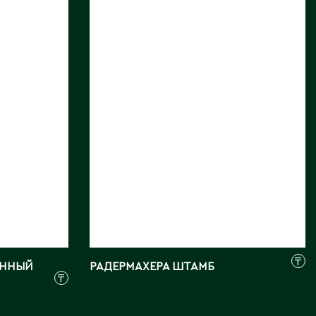
Северо-Казахстанская
Длина, см:
120
область
Э
Страна:
КИТАЙ
Семипалатинск
Фото:
Array
Серебрянск
Экибастуз
Степногорск
Эмба
Т
Ю
Талгар
Южно-Казахстанская
Талдыкорган
область
Тараз
Текели
Темиртау
Туркестан
₸
ЕННЫЙ
РАДЕРМАХЕРА ШТАМБ
₸