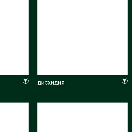
₸
₸
ДИСХИДИЯ
АГЛАОНЕМА
КЛЕОПАТРА
Длина, см:
73