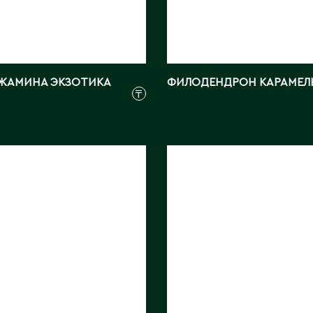
ЖАМИНА ЭКЗОТИКА
ФИЛОДЕНДРОН КАРАМЕЛ
₸
ЕМА
МАРАНТА
Д РЭД
БЕЛОЖИЛЬЧАТАЯ
м:
18
Длина, см:
30
КИТАЙ
Страна:
КИТАЙ
ray
Фото:
Array