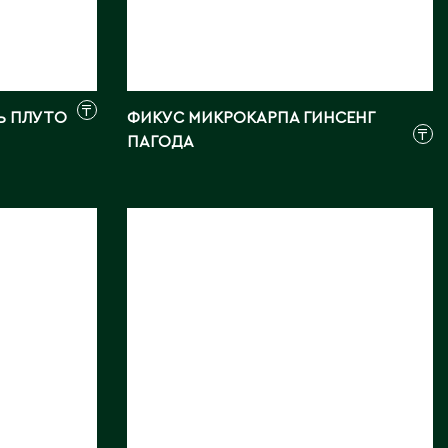
₸
Ь ПЛУТО
ФИКУС МИКРОКАРПА ГИНСЕНГ
₸
ПАГОДА
ФИКУС ПЬЮР ГОЛД
Длина, см:
22, 26
Страна:
КИТАЙ
Фото:
Array