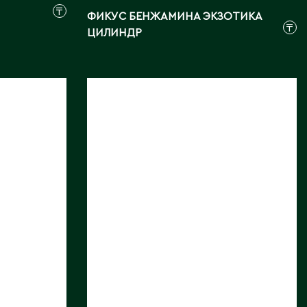
₸
ФИКУС БЕНЖАМИНА ЭКЗОТИКА
₸
ЦИЛИНДР
ФИКУС
МИКРОКАРПА
ГИНСЕНГ ПАГОДА
Длина, см:
150
Страна:
КИТАЙ
Фото:
Array