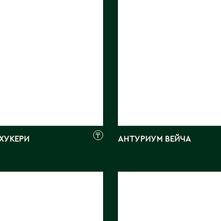
₸
ХУКЕРИ
АНТУРИУМ ВЕЙЧА
ИСТРА
ЦИТРОФОРТУНЕЛЛА
ОР
КАЛАМОНДИН
ШТАМБ
м:
75, 80, 90