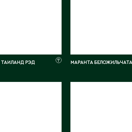
₸
 ТАИЛАНД РЭД
МАРАНТА БЕЛОЖИЛЬЧАТ
УМ ХУКЕРИ
АНТУРИУМ ВЕЙЧА
м:
65
Длина, см:
30
КИТАЙ
Страна:
КИТАЙ
ray
Фото:
Array