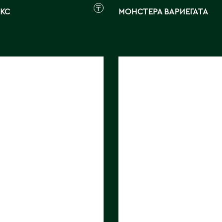
₸
КС
МОНСТЕРА ВАРИЕГАТА
ФИЛОДЕНДРОН
МИНА
КАРАМЕЛЬ ПЛУТО
ИКА
Длина, см:
80
ЛЬ
Страна:
КИТАЙ
м:
140
Фото:
Array
БЕЛЬГИЯ
ик:
Fikona
ray