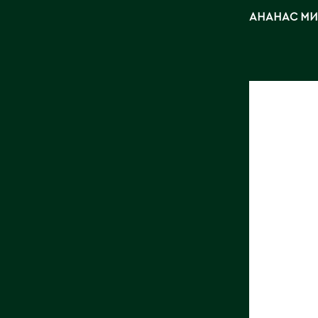
АНАНАС МИ
ФИКУС
БЕНЖА
ЭКЗОТ
СПИРА
Длина, с
Страна:
Поставщ
Фото:
Ar