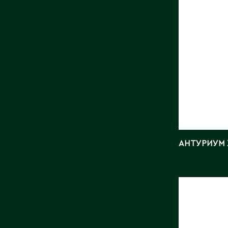
АНТУРИУМ 
АСПИД
ЭЛАТИ
Длина, с