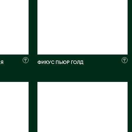
₸
₸
АЯ
ФИКУС ПЬЮР ГОЛД
ДИСХИДИЯ
Длина, см:
22, 30, 40
Страна:
КИТАЙ
Фото:
Array