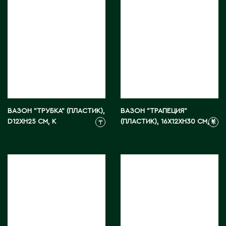
Ч
Чапаев
Ш
Шардара
Шахтинск
Шемонаиха
ВАЗОН "ТРУБКА" (ПЛАСТИК),
ВАЗОН "ТРАПЕЦИЯ"
Шу
D12XH25 СМ, К
(ПЛАСТИК), 16X12XH30 СМ, К
₸
₸
Шульбинск
Шымкент
Щ
Щучинск