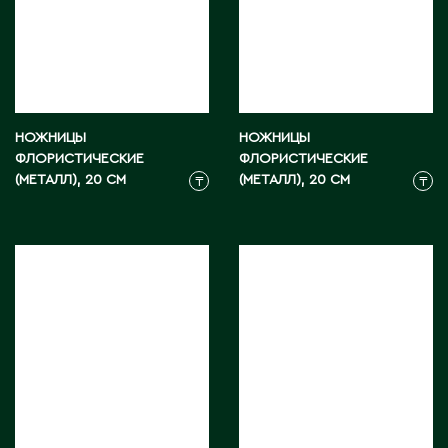
С
Сарань
Сарыагаш
НОЖНИЦЫ
НОЖНИЦЫ
Сарыколь
ФЛОРИСТИЧЕСКИЕ
ФЛОРИСТИЧЕСКИЕ
Сатпаев
(МЕТАЛЛ), 20 СМ
(МЕТАЛЛ), 20 СМ
₸
₸
Северо-Казахстанская область
Семипалатинск
Серебрянск
Степногорск
Т
Талгар
Талдыкорган