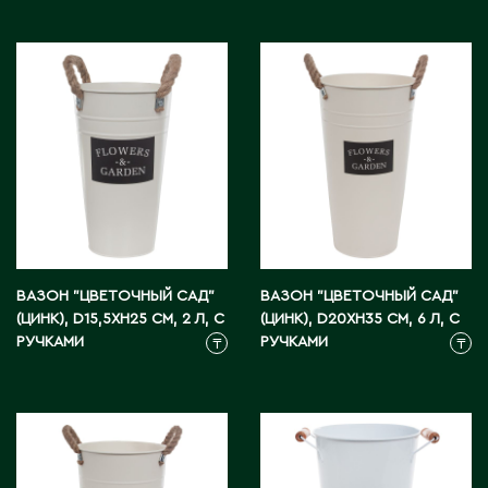
Д
Державинск
Е
Ерментау
Есик
Ж
ВАЗОН "ЦВЕТОЧНЫЙ САД"
ВАЗОН "ЦВЕТОЧНЫЙ САД"
(ЦИНК), D15,5XH25 СМ, 2 Л, С
(ЦИНК), D20XH35 СМ, 6 Л, С
Жамбыльская область
РУЧКАМИ
РУЧКАМИ
₸
₸
Жанаозен
Жанатас
Жаркент
Жезказган
Жетысай