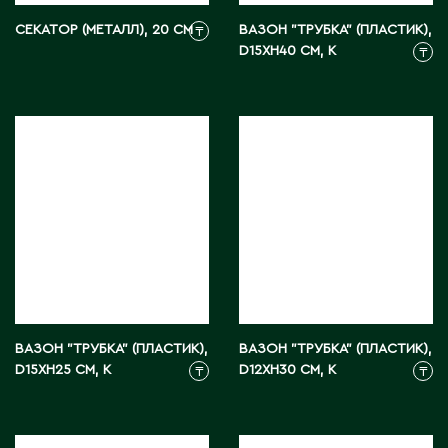
Тараз
Текели
СЕКАТОР (МЕТАЛЛ), 20 СМ
ВАЗОН "ТРУБКА" (ПЛАСТИК),
₸
D15XH40 СМ, К
₸
Темиртау
Туркестан
У
Уральск
Усть-Каменогорск
Ушарал
Уштобе
Х
ВАЗОН "ТРУБКА" (ПЛАСТИК),
ВАЗОН "ТРУБКА" (ПЛАСТИК),
D15XH25 СМ, К
D12XH30 СМ, К
₸
₸
Хромтау