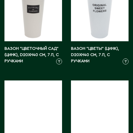
Житикара
З
Западно-Казахстанская область
Зыряновск
ВАЗОН "ЦВЕТОЧНЫЙ САД"
ВАЗОН "ЦВЕТЫ" (ЦИНК),
(ЦИНК), D20XH40 СМ, 7 Л, С
D20XH40 СМ, 7 Л, С
РУЧКАМИ
РУЧКАМИ
₸
₸
И
Иртышск
К
Кандыагаш
Капчагай
Караганда