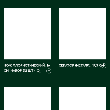
М
Макинск
Мангистауская область
П
Павлодар
НОЖ ФЛОРИСТИЧЕСКИЙ, 16
СЕКАТОР (МЕТАЛЛ), 17,5 СМ
₸
Павлодарская область
СМ, НАБОР (12 ШТ), Q
₸
Петропавловск
Р
Риддер
Рудный