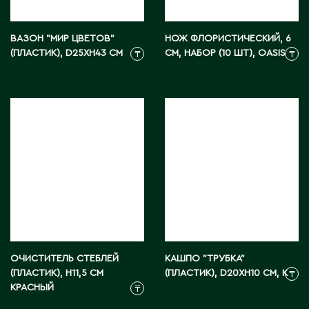
Карагандинская область
Каражал
ВАЗОН "МИР ЦВЕТОВ"
НОЖ ФЛОРИСТИЧЕСКИЙ, 6
Каскелен
(ПЛАСТИК), D25XH43 СМ
СМ, НАБОР (10 ШТ), OASIS
₸
₸
Кентау
Кокшетау
Кордай
Костанай
Костанайская область
Кулан
Курчатов
Кызылорда
Кызылординская область
Л
ОЧИСТИТЕЛЬ СТЕБЛЕЙ
КАШПО "ТРУБКА"
(ПЛАСТИК), H11,5 СМ
(ПЛАСТИК), D20XH10 СМ, К
₸
КРАСНЫЙ
Ленгер
₸
Лисаковск