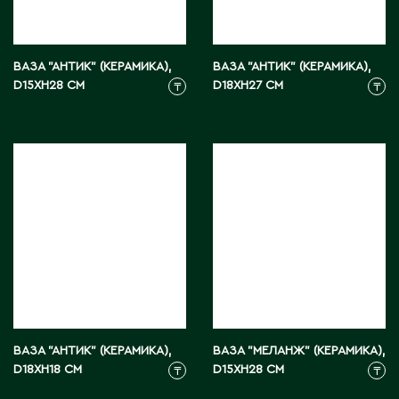
С
ВАЗА "АНТИК" (КЕРАМИКА),
ВАЗА "АНТИК" (КЕРАМИКА),
D15XH28 СМ
Сарань
D18XH27 СМ
₸
₸
Сарыагаш
Сарыколь
Сатпаев
Северо-Казахстанская область
Семипалатинск
Серебрянск
Степногорск
Т
ВАЗА "АНТИК" (КЕРАМИКА),
ВАЗА "МЕЛАНЖ" (КЕРАМИКА),
Талгар
D18XH18 СМ
D15XH28 СМ
₸
₸
Талдыкорган