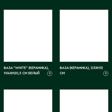
Д
Державинск
Е
Ерментау
Есик
Ж
ВАЗА "WHITE" (КЕРАМИКА),
ВАЗА (КЕРАМИКА), D3XH13
9Х4ХH20,5 СМ БЕЛЫЙ
СМ
₸
₸
Жамбыльская область
Жанаозен
Жанатас
Жаркент
Жезказган
Жетысай