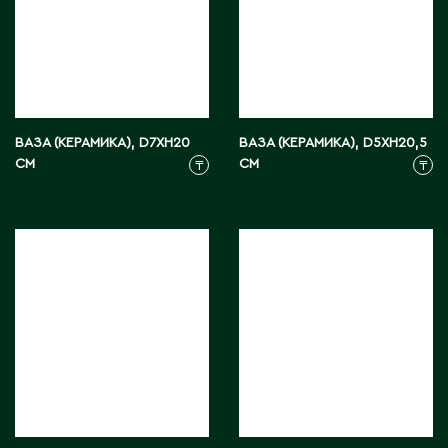
Житикара
З
Западно-Казахстанская область
ВАЗА (КЕРАМИКА), D7XH20
ВАЗА (КЕРАМИКА), D5XH20,5
Зыряновск
СМ
СМ
₸
₸
И
Иртышск
К
Кандыагаш
Капчагай
Караганда