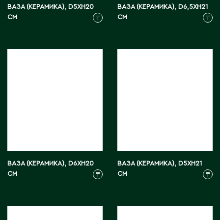
Карагандинская область
ВАЗА (КЕРАМИКА), D5XH20
ВАЗА (КЕРАМИКА), D6,5XH21
СМ
СМ
Каражал
₸
₸
Каскелен
Кентау
Кокшетау
Кордай
Костанай
Костанайская область
Кулан
Курчатов
Кызылорда
Кызылординская область
ВАЗА (КЕРАМИКА), D6XH20
ВАЗА (КЕРАМИКА), D5XH21
СМ
СМ
₸
₸
Л
Ленгер
Лисаковск