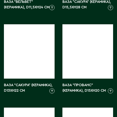
ВАЗА "ВЕЛЬВЕТ"
ВАЗА "САКУРА" (КЕРАМИКА),
Э
(КЕРАМИКА), D11,5XH24 СМ
D15,5XH28 СМ
₸
₸
Экибастуз
Эмба
Ю
Южно-Казахстанская область
ВАЗА "САКУРА" (КЕРАМИКА),
ВАЗА "ПРОВАНС"
D13XH22 СМ
(КЕРАМИКА), D15XH20 СМ
₸
₸