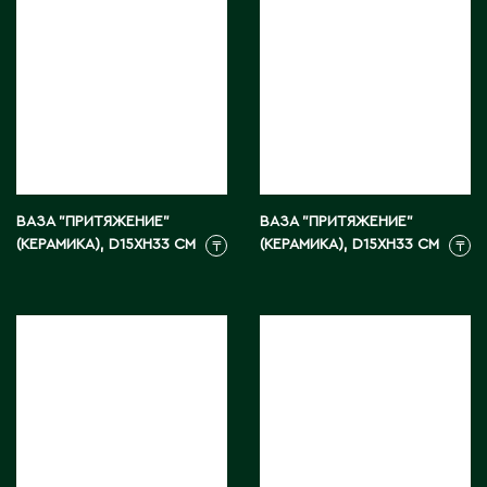
М
Макинск
Мангистауская область
П
ВАЗА "ПРИТЯЖЕНИЕ"
ВАЗА "ПРИТЯЖЕНИЕ"
(КЕРАМИКА), D15XH33 СМ
(КЕРАМИКА), D15XH33 СМ
₸
₸
Павлодар
Павлодарская область
Петропавловск
Р
Риддер
Рудный