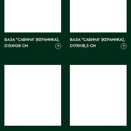
Ч
Чапаев
Ш
ВАЗА "САБИНА" (КЕРАМИКА),
ВАЗА "САБИНА" (КЕРАМИКА),
Шардара
D15XH28 СМ
D17XH18,5 СМ
₸
₸
Шахтинск
Шемонаиха
Шу
Шульбинск
Шымкент
Щ
Щучинск