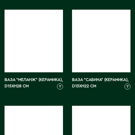
Тараз
Текели
Темиртау
Туркестан
У
Уральск
Усть-Каменогорск
Ушарал
ВАЗА "МЕЛАНЖ" (КЕРАМИКА),
ВАЗА "САБИНА" (КЕРАМИКА),
Уштобе
D15XH28 СМ
D13XH22 СМ
₸
₸
Х
Хромтау